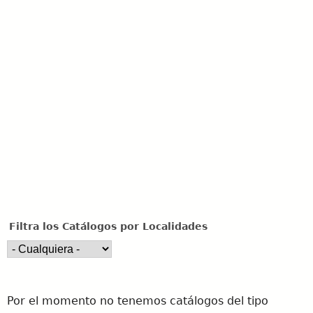
u
e
d
a
Filtra los Catálogos por Localidades
Por el momento no tenemos catálogos del tipo