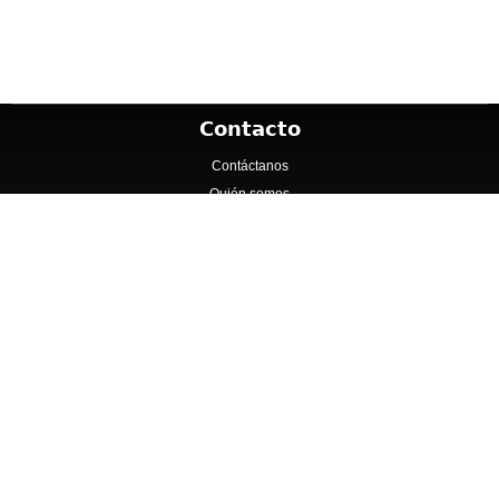
Contacto
Contáctanos
Quién somos
Contenido
Inicio
Cadenas
Catálogos y Folletos
Especialidades
Idea Gráfica y Editorial realizado por Convertal S.r.l.
P.I. IT08870520965. Copyright © 2012 - 2026