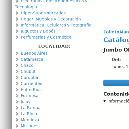
Electrónica, Electrodomésticos y
Tecnología
Hiper-Supermercados
Hogar, Muebles y Decoración
Informática, Celulares y Fotografía
Juguetes y Bebés
FolletoMan
Perfumerías y Cosmética
Catálo
LOCALIDAD:
Jumbo O
Buenos Aires
Catamarca
Del:
Chaco
Lunes, 1
Chubut
Cordoba
Corrientes
Entre Rios
Contenid
Formosa
Informaci
Jujuy
La Pampa
La Rioja
Mendoza
Misiones