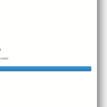
n:
vote)