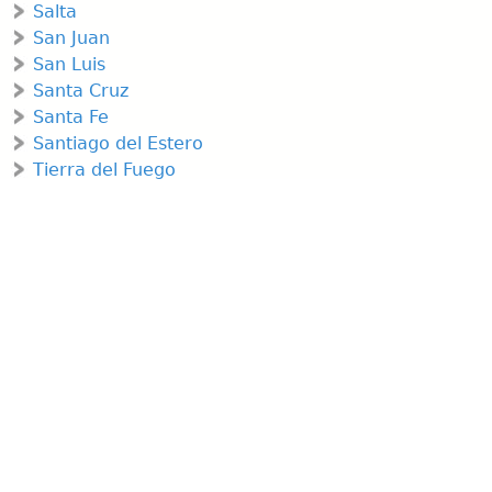
Salta
San Juan
San Luis
Santa Cruz
Santa Fe
Santiago del Estero
Tierra del Fuego
Tucuman
CUBIERTA:
Last modified:
2026-08-06T00:05:54+02:00
by
CentroVolantini
Subir