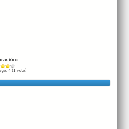
oración:
age:
4
(
1
vote)