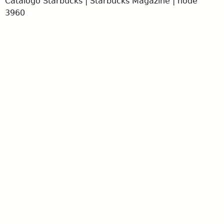
Catálogo Starbucks | Starbucks Magazine | node
3960